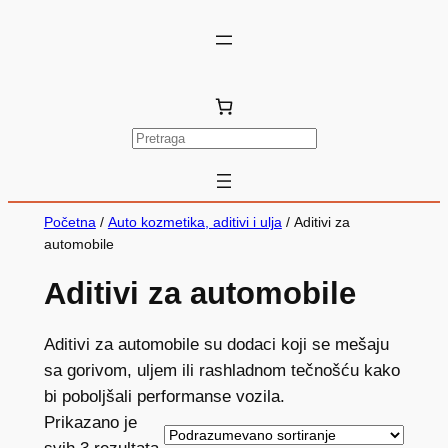
P
r
e
t
Početna
/
Auto kozmetika, aditivi i ulja
/ Aditivi za
r
automobile
a
Aditivi za automobile
g
a
Aditivi za automobile su dodaci koji se mešaju
sa gorivom, uljem ili rashladnom tečnošću kako
bi poboljšali performanse vozila.
Prikazano je