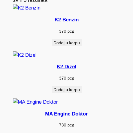
svih 3 rezultata
K2 Benzin
370
рсд
Dodaj u korpu
K2 Dizel
370
рсд
Dodaj u korpu
MA Engine Doktor
730
рсд