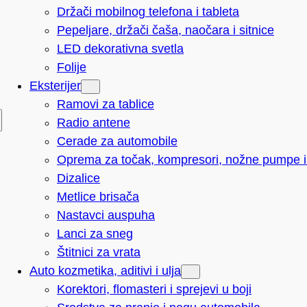
Držači mobilnog telefona i tableta
Pepeljare, držači čaša, naočara i sitnice
LED dekorativna svetla
Folije
Eksterijer
Ramovi za tablice
Radio antene
Cerade za automobile
Oprema za točak, kompresori, nožne pumpe i 
Dizalice
Metlice brisača
Nastavci auspuha
Lanci za sneg
Štitnici za vrata
Auto kozmetika, aditivi i ulja
Korektori, flomasteri i sprejevi u boji