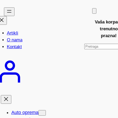
Vaša korpa
trenutno
Artikli
prazna!
O nama
P
Kontakt
r
e
t
r
a
g
a
Auto oprema