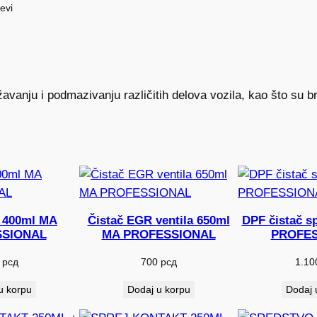
evi
žavanju i podmazivanju različitih delova vozila, kao što su 
 400ml MA
Čistač EGR ventila 650ml
DPF čistač s
SIONAL
MA PROFESSIONAL
PROFES
0
рсд
700
рсд
1.1
u korpu
Dodaj u korpu
Dodaj 