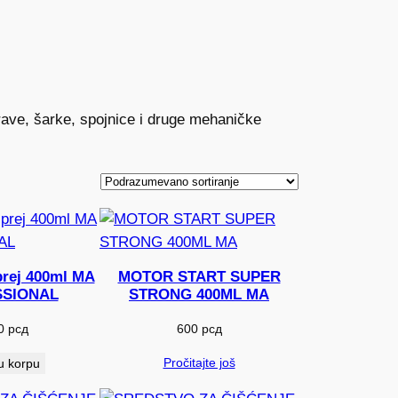
brave, šarke, spojnice i druge mehaničke
prej 400ml MA
MOTOR START SUPER
SIONAL
STRONG 400ML MA
00
рсд
600
рсд
Pročitajte još
u korpu