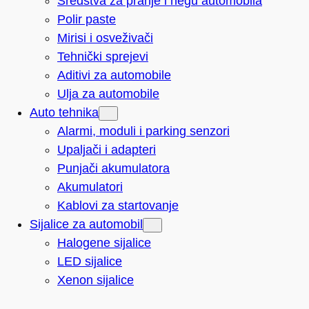
Sredstva za pranje i negu automobila
Polir paste
Mirisi i osveživači
Tehnički sprejevi
Aditivi za automobile
Ulja za automobile
Auto tehnika
Alarmi, moduli i parking senzori
Upaljači i adapteri
Punjači akumulatora
Akumulatori
Kablovi za startovanje
Sijalice za automobil
Halogene sijalice
LED sijalice
Xenon sijalice