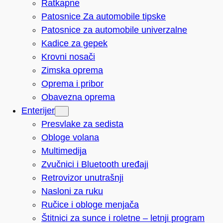
Ratkapne
Patosnice Za automobile tipske
Patosnice za automobile univerzalne
Kadice za gepek
Krovni nosači
Zimska oprema
Oprema i pribor
Obavezna oprema
Enterijer
Presvlake za sedista
Obloge volana
Multimedija
Zvučnici i Bluetooth uređaji
Retrovizor unutrašnji
Nasloni za ruku
Ručice i obloge menjača
Štitnici za sunce i roletne – letnji program