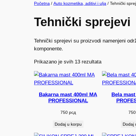
Početna
/
Auto kozmetika, aditivi i ulja
/ Tehnički sprej
Tehnički sprejevi
Tehnički sprejevi su proizvodi namenjeni odr
komponente.
Prikazano je svih 13 rezultata
Bakarna mast 400ml MA
Bela mast
PROFESSIONAL
PROFES
750
рсд
75
Dodaj u korpu
Dodaj 