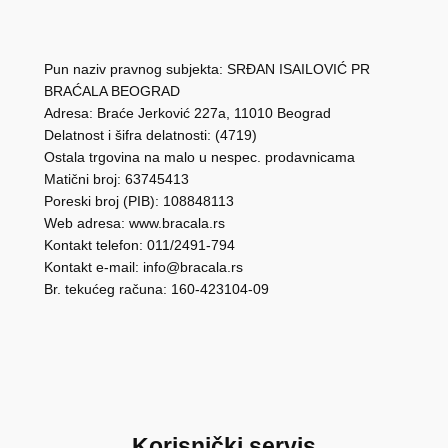
Pun naziv pravnog subjekta: SRĐAN ISAILOVIĆ PR
BRAĆALA BEOGRAD
Adresa: Braće Jerković 227a, 11010 Beograd
Delatnost i šifra delatnosti: (4719)
Ostala trgovina na malo u nespec. prodavnicama
Matični broj: 63745413
Poreski broj (PIB): 108848113
Web adresa: www.bracala.rs
Kontakt telefon: 011/2491-794
Kontakt e-mail: info@bracala.rs
Br. tekućeg računa: 160-423104-09
Korisnički servis