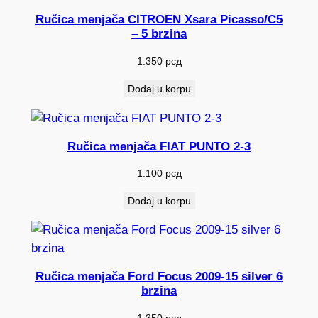
Ručica menjača CITROEN Xsara Picasso/C5
– 5 brzina
1.350
рсд
Dodaj u korpu
Ručica menjača FIAT PUNTO 2-3
1.100
рсд
Dodaj u korpu
Ručica menjača Ford Focus 2009-15 silver 6
brzina
1.350
рсд