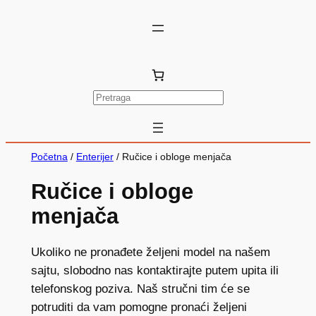
P
r
e
t
Početna
/
Enterijer
/ Ručice i obloge menjača
r
Ručice i obloge
a
g
menjača
a
Ukoliko ne pronađete željeni model na našem
sajtu, slobodno nas kontaktirajte putem upita ili
telefonskog poziva. Naš stručni tim će se
potruditi da vam pomogne pronaći željeni