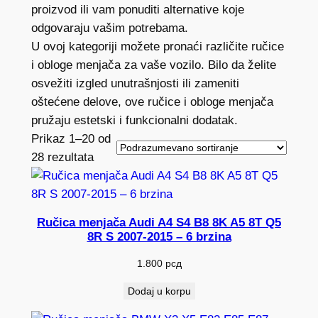
proizvod ili vam ponuditi alternative koje
odgovaraju vašim potrebama.
U ovoj kategoriji možete pronaći različite ručice
i obloge menjača za vaše vozilo. Bilo da želite
osvežiti izgled unutrašnjosti ili zameniti
oštećene delove, ove ručice i obloge menjača
pružaju estetski i funkcionalni dodatak.
Prikaz 1–20 od
28 rezultata
Ručica menjača Audi A4 S4 B8 8K A5 8T Q5
8R S 2007-2015 – 6 brzina
1.800
рсд
Dodaj u korpu