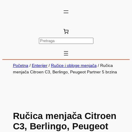
P
r
e
t
Početna
/
Enterijer
/
Ručice i obloge menjača
/ Ručica
r
menjača Citroen C3, Berlingo, Peugeot Partner 5 brzina
a
g
a
Ručica menjača Citroen
C3, Berlingo, Peugeot