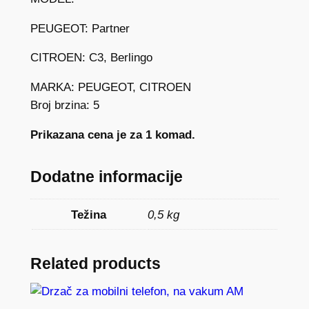
C
PEUGEOT: Partner
i
t
CITROEN: C3, Berlingo
r
o
MARKA: PEUGEOT, CITROEN
e
Broj brzina: 5
n
Prikazana cena je za 1 komad.
C
3
,
Dodatne informacije
B
e
Težina
0,5 kg
r
l
Related products
i
n
g