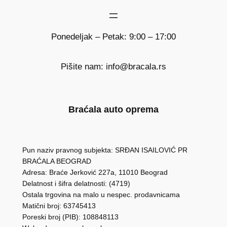
Ponedeljak – Petak: 9:00 – 17:00
Pišite nam: info@bracala.rs
Braćala auto oprema
Pun naziv pravnog subjekta: SRĐAN ISAILOVIĆ PR
BRAĆALA BEOGRAD
Adresa: Braće Jerković 227a, 11010 Beograd
Delatnost i šifra delatnosti: (4719)
Ostala trgovina na malo u nespec. prodavnicama
Matični broj: 63745413
Poreski broj (PIB): 108848113