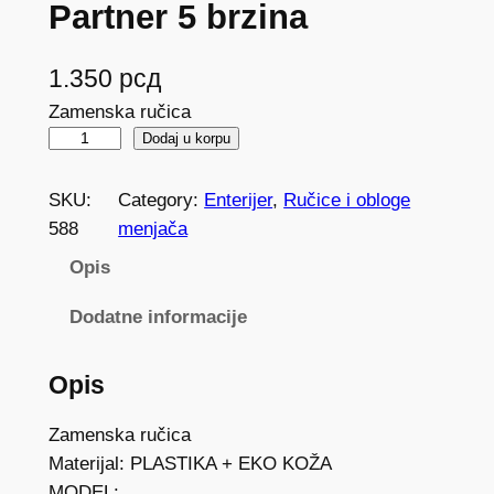
Partner 5 brzina
1.350
рсд
Zamenska ručica
R
Dodaj u korpu
u
č
SKU:
Category:
Enterijer
, 
Ručice i obloge
i
588
menjača
c
Opis
a
m
Dodatne informacije
e
n
Opis
j
a
Zamenska ručica
č
Materijal: PLASTIKA + EKO KOŽA
a
MODEL: