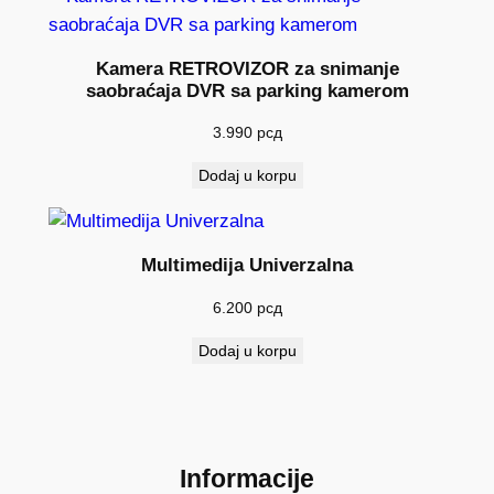
b
r
z
Kamera RETROVIZOR za snimanje
saobraćaja DVR sa parking kamerom
i
n
3.990
рсд
a
k
Dodaj u korpu
o
l
i
Multimedija Univerzalna
č
6.200
рсд
i
n
Dodaj u korpu
a
Informacije