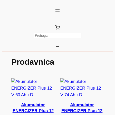
Skoči
na
sadržaj
P
r
e
t
Prodavnica
r
a
g
a
Akumulator
Akumulator
ENERGIZER Plus 12
ENERGIZER Plus 12