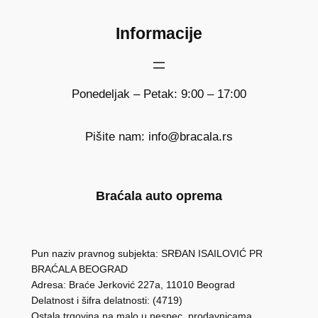
Informacije
Ponedeljak – Petak: 9:00 – 17:00
Pišite nam: info@bracala.rs
Braćala auto oprema
Pun naziv pravnog subjekta: SRĐAN ISAILOVIĆ PR
BRAĆALA BEOGRAD
Adresa: Braće Jerković 227a, 11010 Beograd
Delatnost i šifra delatnosti: (4719)
Ostala trgovina na malo u nespec. prodavnicama