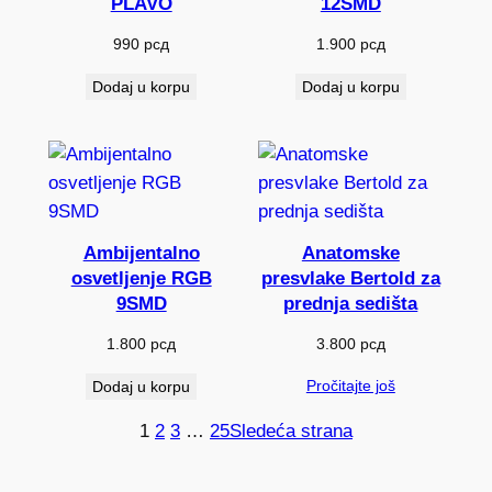
PLAVO
12SMD
990
рсд
1.900
рсд
Dodaj u korpu
Dodaj u korpu
Ambijentalno
Anatomske
osvetljenje RGB
presvlake Bertold za
9SMD
prednja sedišta
1.800
рсд
3.800
рсд
Pročitajte još
Dodaj u korpu
1
2
3
…
25
Sledeća strana