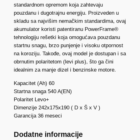
i
standardnom opremom koja zahtevaju
r
pouzdanu i dugotrajnu energiju. Proizveden u
e
skladu sa najvišim nemačkim standardima, ovaj
c
akumulator koristi patentiranu PowerFrame®
e
tehnologiju rešetki koja omogućava pouzdanu
l
startnu snagu, brzo punjenje i visoku otpornost
l
na koroziju. Takođe, ovaj model je dostupan i sa
1
obrnutim polaritetom (levi plus), što ga čini
2
idealnim za manje dizel i benzinske motore.
V
Kapacitet (Ah) 60
6
Startna snaga 540 A(EN)
0
Polaritet Levo+
A
Dimenzije 242x175x190 ( D x Š x V )
h
Garancija 36 meseci
5
4
0
Dodatne informacije