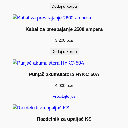
Dodaj u korpu
Kabal za prespajanje 2600 ampera
3.200
рсд
Dodaj u korpu
Punjač akumulatora HYKC-50A
4.000
рсд
Pročitajte još
Razdelnik za upaljač KS