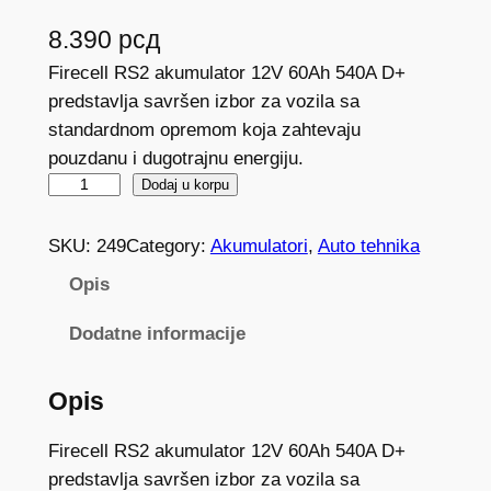
8.390
рсд
Firecell RS2 akumulator 12V 60Ah 540A D+
predstavlja savršen izbor za vozila sa
standardnom opremom koja zahtevaju
pouzdanu i dugotrajnu energiju.
A
Dodaj u korpu
k
u
SKU:
249
Category:
Akumulatori
, 
Auto tehnika
m
Opis
u
l
Dodatne informacije
a
t
Opis
o
r
Firecell RS2 akumulator 12V 60Ah 540A D+
F
predstavlja savršen izbor za vozila sa