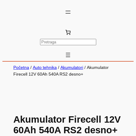
P
r
e
t
Početna
/
Auto tehnika
/
Akumulatori
/ Akumulator
r
Firecell 12V 60Ah 540A RS2 desno+
a
g
a
Akumulator Firecell 12V
60Ah 540A RS2 desno+