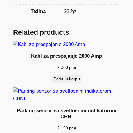
A
R
Težina
20 kg
S
2
d
Related products
e
s
n
Kabl za prespajanje 2000 Amp
o
2.000
рсд
+
k
Dodaj u korpu
o
l
i
č
Parking senzor sa svetlosnim indikatorom
i
CRNI
n
2.190
рсд
a