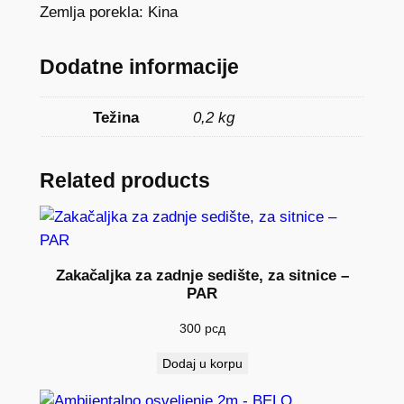
e
Zemlja porekla: Kina
l
j
Dodatne informacije
e
n
Težina
0,2 kg
j
e
2
Related products
m
–
P
L
Zakačaljka za zadnje sedište, za sitnice –
A
PAR
V
300
рсд
O
k
Dodaj u korpu
o