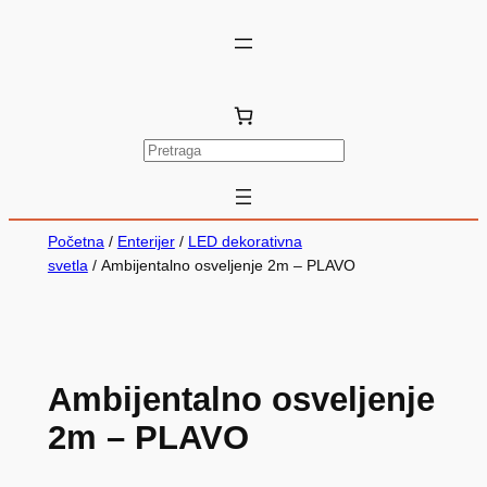
P
r
e
t
Početna
/
Enterijer
/
LED dekorativna
r
svetla
/ Ambijentalno osveljenje 2m – PLAVO
a
g
a
Ambijentalno osveljenje
2m – PLAVO