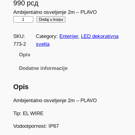
990
рсд
Ambijentalno osveljenje 2m – PLAVO
A
Dodaj u korpu
m
b
SKU:
Category:
Enterijer
, 
LED dekorativna
i
773-2
svetla
j
Opis
e
n
Dodatne informacije
t
a
Opis
l
n
Ambijentalno osveljenje 2m – PLAVO
o
Tip: EL WIRE
o
s
Vodootpornost: IP67
v