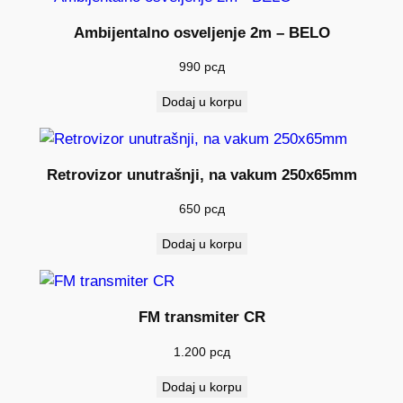
l
i
Ambijentalno osveljenje 2m – BELO
č
990
рсд
i
n
Dodaj u korpu
a
Retrovizor unutrašnji, na vakum 250x65mm
650
рсд
Dodaj u korpu
FM transmiter CR
1.200
рсд
Dodaj u korpu