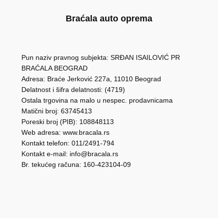
Braćala auto oprema
Pun naziv pravnog subjekta: SRĐAN ISAILOVIĆ PR
BRAĆALA BEOGRAD
Adresa: Braće Jerković 227a, 11010 Beograd
Delatnost i šifra delatnosti: (4719)
Ostala trgovina na malo u nespec. prodavnicama
Matični broj: 63745413
Poreski broj (PIB): 108848113
Web adresa: www.bracala.rs
Kontakt telefon: 011/2491-794
Kontakt e-mail: info@bracala.rs
Br. tekućeg računa: 160-423104-09