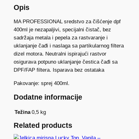
t
Opis
a
MA PROFESSIONAL sredstvo za čišćenje dpf
č
400ml je nezapaljivi, specijalni čistač, bez
s
sadržaja metala i pepela za rastvaranje i
p
uklanjanje čađi i naslaga sa partikularnog filtera
r
dizel motora. Neutralni ispirajući rastvor
e
osigurava potpuno uklanjanje čestica čađi sa
j
DPF/FAP filtera. Isparava bez ostataka
4
0
Pakovanje: sprej 400ml.
0
m
Dodatne informacije
l
M
Težina
0,5 kg
A
Related products
P
R