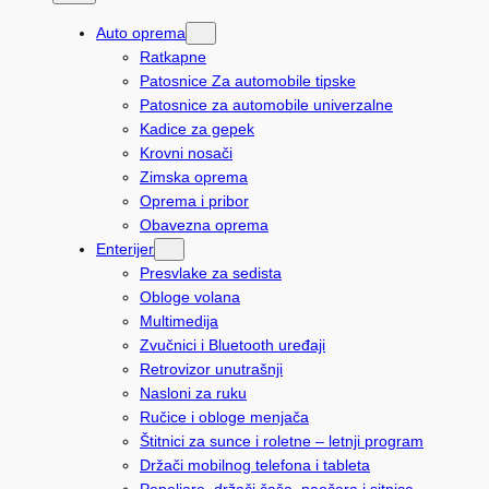
t
Auto oprema
r
Ratkapne
a
Patosnice Za automobile tipske
Patosnice za automobile univerzalne
g
Kadice za gepek
a
Krovni nosači
Zimska oprema
Oprema i pribor
Obavezna oprema
Enterijer
Presvlake za sedista
Obloge volana
Multimedija
Zvučnici i Bluetooth uređaji
Retrovizor unutrašnji
Nasloni za ruku
Ručice i obloge menjača
Štitnici za sunce i roletne – letnji program
Držači mobilnog telefona i tableta
Pepeljare, držači čaša, naočara i sitnice