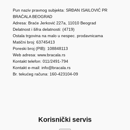
Pun naziv pravnog subjekta: SRĐAN ISAILOVIĆ PR
BRAĆALA BEOGRAD
Adresa: Braće Jerković 227a, 11010 Beograd
Delatnost i šifra delatnosti: (4719)
Ostala trgovina na malo u nespec. prodavnicama
Matični broj: 63745413
Poreski broj (PIB): 108848113
Web adresa: www.bracala.rs
Kontakt telefon: 011/2491-794
Kontakt e-mail: info@bracala.rs
Br. tekućeg računa: 160-423104-09
Korisnički servis