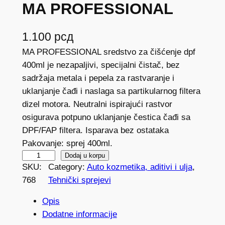
MA PROFESSIONAL
1.100
рсд
MA PROFESSIONAL sredstvo za čišćenje dpf
400ml je nezapaljivi, specijalni čistač, bez
sadržaja metala i pepela za rastvaranje i
uklanjanje čađi i naslaga sa partikularnog filtera
dizel motora. Neutralni ispirajući rastvor
osigurava potpuno uklanjanje čestica čađi sa
DPF/FAP filtera. Isparava bez ostataka
Pakovanje: sprej 400ml.
D
Dodaj u korpu
SKU:
Category:
Auto kozmetika, aditivi i ulja
, 
P
768
Tehnički sprejevi
F
č
Opis
i
Dodatne informacije
s