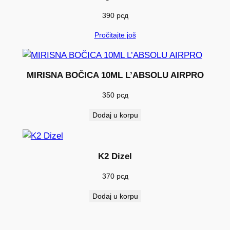
a
390
рсд
Pročitajte još
MIRISNA BOČICA 10ML L’ABSOLU AIRPRO
350
рсд
Dodaj u korpu
K2 Dizel
370
рсд
Dodaj u korpu