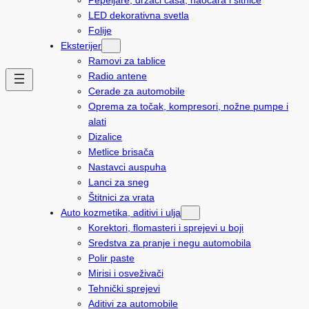
LED dekorativna svetla
Folije
Eksterijer
Ramovi za tablice
Radio antene
Cerade za automobile
Oprema za točak, kompresori, nožne pumpe i
alati
Dizalice
Metlice brisača
Nastavci auspuha
Lanci za sneg
Štitnici za vrata
Auto kozmetika, aditivi i ulja
Korektori, flomasteri i sprejevi u boji
Sredstva za pranje i negu automobila
Polir paste
Mirisi i osveživači
Tehnički sprejevi
Aditivi za automobile