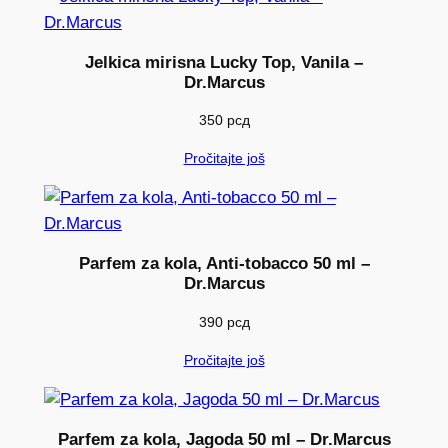
O
F
Jelkica mirisna Lucky Top, Vanila –
E
Dr.Marcus
S
S
350
рсд
I
Pročitajte još
O
N
A
L
Parfem za kola, Anti-tobacco 50 ml –
k
Dr.Marcus
o
390
рсд
l
i
Pročitajte još
č
i
n
Parfem za kola, Jagoda 50 ml – Dr.Marcus