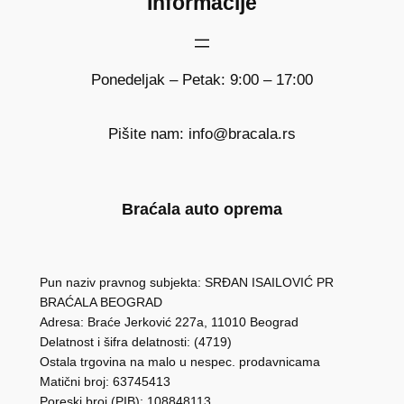
Informacije
Ponedeljak – Petak: 9:00 – 17:00
Pišite nam: info@bracala.rs
Braćala auto oprema
Pun naziv pravnog subjekta: SRĐAN ISAILOVIĆ PR
BRAĆALA BEOGRAD
Adresa: Braće Jerković 227a, 11010 Beograd
Delatnost i šifra delatnosti: (4719)
Ostala trgovina na malo u nespec. prodavnicama
Matični broj: 63745413
Poreski broj (PIB): 108848113