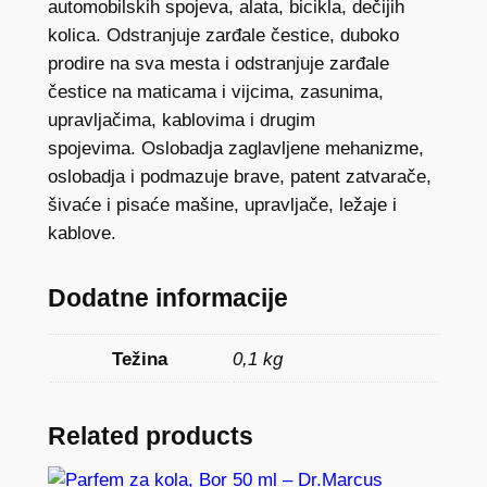
automobilskih spojeva, alata, bicikla, dečijih
i
kolica. Odstranjuje zarđale čestice, duboko
č
prodire na sva mesta i odstranjuje zarđale
i
čestice na maticama i vijcima, zasunima,
n
upravljačima, kablovima i drugim
a
spojevima. Oslobadja zaglavljene mehanizme,
oslobadja i podmazuje brave, patent zatvarače,
šivaće i pisaće mašine, upravljače, ležaje i
kablove.
Dodatne informacije
Težina
0,1 kg
Related products