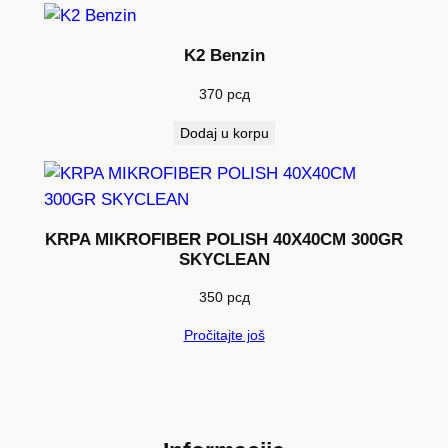
K2 Benzin
370
рсд
Dodaj u korpu
KRPA MIKROFIBER POLISH 40X40CM 300GR
SKYCLEAN
350
рсд
Pročitajte još