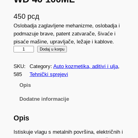
450
рсд
Oslobadja zaglavljene mehanizme, oslobadja i
podmazuje brave, patent zatvarače, šivaće i
pisaće mašine, upravljače, ležaje i kablove.
W
Dodaj u korpu
D
4
SKU:
Category:
Auto kozmetika, aditivi i ulja
, 
0
585
Tehnički sprejevi
1
Opis
0
0
Dodatne informacije
M
L
Opis
k
o
Istiskuje vlagu s metalnih površina, električnih i
l