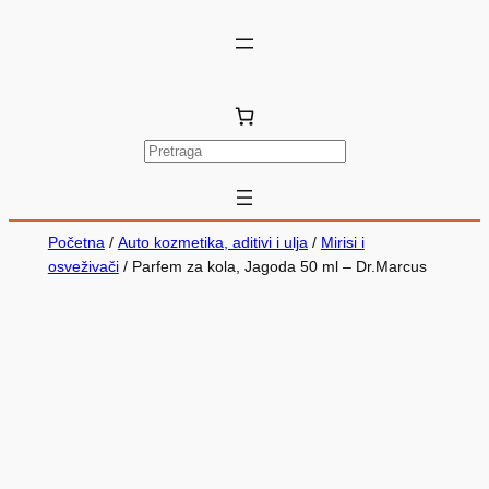
P
r
e
t
Početna
/
Auto kozmetika, aditivi i ulja
/
Mirisi i
r
osveživači
/ Parfem za kola, Jagoda 50 ml – Dr.Marcus
a
g
a