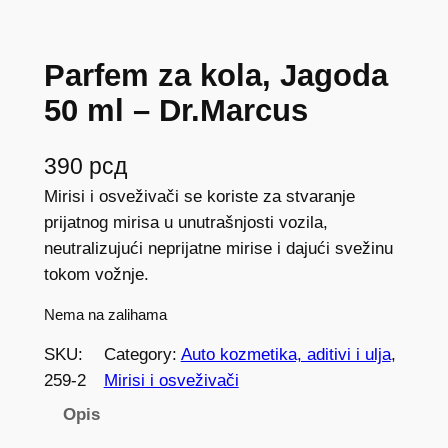
Parfem za kola, Jagoda
50 ml – Dr.Marcus
390
рсд
Mirisi i osveživači se koriste za stvaranje
prijatnog mirisa u unutrašnjosti vozila,
neutralizujući neprijatne mirise i dajući svežinu
tokom vožnje.
Nema na zalihama
SKU:
Category:
Auto kozmetika, aditivi i ulja
, 
259-2
Mirisi i osveživači
Opis