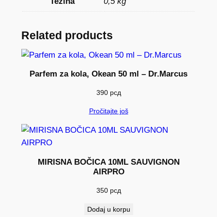
Težina
0,5 kg
Related products
Parfem za kola, Okean 50 ml – Dr.Marcus
390
рсд
Pročitajte još
MIRISNA BOČICA 10ML SAUVIGNON
AIRPRO
350
рсд
Dodaj u korpu