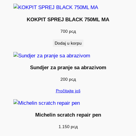
KOKPIT SPREJ BLACK 750ML MA
700
рсд
Dodaj u korpu
Sundjer za pranje sa abrazivom
200
рсд
Pročitajte još
Michelin scratch repair pen
1.150
рсд