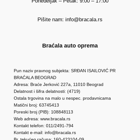
Ponedeljak – Petak: 9:00 – 17:00
Pišite nam: info@bracala.rs
Braćala auto oprema
Pun naziv pravnog subjekta: SRĐAN ISAILOVIĆ PR
BRAĆALA BEOGRAD
Adresa: Braće Jerković 227a, 11010 Beograd
Delatnost i šifra delatnosti: (4719)
Ostala trgovina na malo u nespec. prodavnicama
Matični broj: 63745413
Poreski broj (PIB): 108848113
Web adresa: www.bracala.rs
Kontakt telefon: 011/2491-794
Kontakt e-mail: info@bracala.rs
Br. tekućeg računa: 160-423104-09