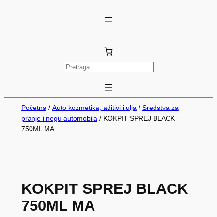
P
r
e
t
Početna
/
Auto kozmetika, aditivi i ulja
/
Sredstva za
r
pranje i negu automobila
/ KOKPIT SPREJ BLACK
750ML MA
a
g
a
KOKPIT SPREJ BLACK
750ML MA