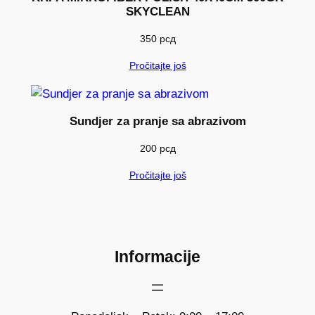
SKYCLEAN
350
рсд
Pročitajte još
Sundjer za pranje sa abrazivom
200
рсд
Pročitajte još
Informacije