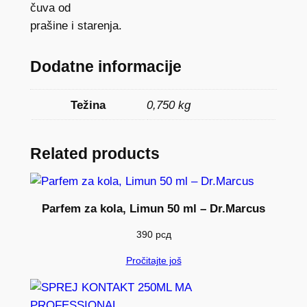
L
čuva od
A
prašine i starenja.
C
K
Dodatne informacije
7
5
Težina
0,750 kg
0
M
L
Related products
M
A
k
Parfem za kola, Limun 50 ml – Dr.Marcus
o
l
390
рсд
i
Pročitajte još
č
i
n