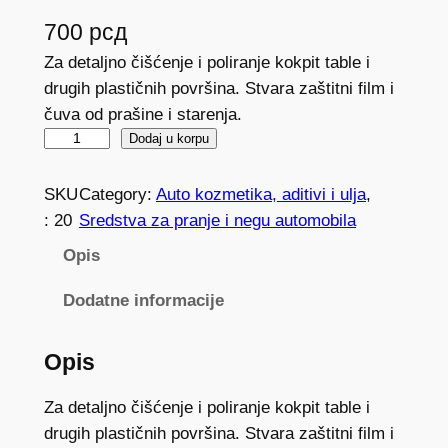
700
рсд
Za detaljno čišćenje i poliranje kokpit table i
drugih plastičnih površina. Stvara zaštitni film i
čuva od prašine i starenja.
K
Dodaj u korpu
O
K
SKU
Category:
Auto kozmetika, aditivi i ulja
, 
P
:
20
Sredstva za pranje i negu automobila
I
Opis
T
S
Dodatne informacije
P
R
Opis
E
J
Za detaljno čišćenje i poliranje kokpit table i
B
drugih plastičnih površina. Stvara zaštitni film i