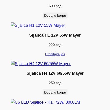
V
600
рсд
P
2
Dodaj u korpu
1
/
5
Sijalica H1 12V 55W Mayer
W
220
рсд
k
o
Pročitajte još
l
i
č
Sijalica H4 12V 60/55W Mayer
i
250
рсд
n
a
Dodaj u korpu