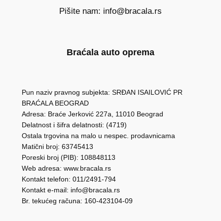
Pišite nam: info@bracala.rs
Braćala auto oprema
Pun naziv pravnog subjekta: SRĐAN ISAILOVIĆ PR
BRAĆALA BEOGRAD
Adresa: Braće Jerković 227a, 11010 Beograd
Delatnost i šifra delatnosti: (4719)
Ostala trgovina na malo u nespec. prodavnicama
Matični broj: 63745413
Poreski broj (PIB): 108848113
Web adresa: www.bracala.rs
Kontakt telefon: 011/2491-794
Kontakt e-mail: info@bracala.rs
Br. tekućeg računa: 160-423104-09