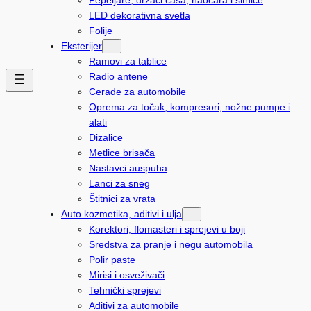
LED dekorativna svetla
Folije
Eksterijer
Ramovi za tablice
Radio antene
Cerade za automobile
Oprema za točak, kompresori, nožne pumpe i
alati
Dizalice
Metlice brisača
Nastavci auspuha
Lanci za sneg
Štitnici za vrata
Auto kozmetika, aditivi i ulja
Korektori, flomasteri i sprejevi u boji
Sredstva za pranje i negu automobila
Polir paste
Mirisi i osveživači
Tehnički sprejevi
Aditivi za automobile