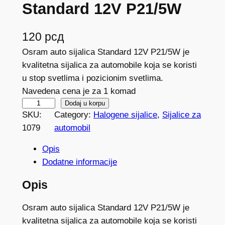
Standard 12V P21/5W
120
рсд
Osram auto sijalica Standard 12V P21/5W je
kvalitetna sijalica za automobile koja se koristi
u stop svetlima i pozicionim svetlima.
Navedena cena je za 1 komad
A
Dodaj u korpu
SKU:
Category:
Halogene sijalice
, 
Sijalice za
u
1079
automobil
t
o
Opis
s
Dodatne informacije
i
j
Opis
a
Osram auto sijalica Standard 12V P21/5W je
l
kvalitetna sijalica za automobile koja se koristi
i