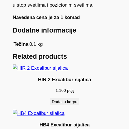
u stop svetlima i pozicionim svetlima.
c
a
Navedena cena je za 1 komad
O
s
Dodatne informacije
r
a
Težina
0,1 kg
m
Related products
S
t
a
HIR 2 Excalibur sijalica
n
d
1.100
рсд
a
Dodaj u korpu
r
d
1
HB4 Excalibur sijalica
2