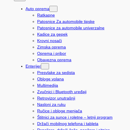
t
Auto oprema
r
Ratkapne
a
Patosnice Za automobile tipske
Patosnice za automobile univerzalne
g
Kadice za gepek
a
Krovni nosači
Zimska oprema
Oprema i pribor
Obavezna oprema
Enterijer
Presvlake za sedista
Obloge volana
Multimedija
Zvučnici i Bluetooth uređaji
Retrovizor unutrašnji
Nasloni za ruku
Ručice i obloge menjača
Štitnici za sunce i roletne – letnji program
Držači mobilnog telefona i tableta
Pepeljare, držači čaša, naočara i sitnice