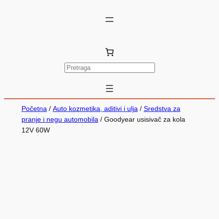
P
r
e
t
Početna
/
Auto kozmetika, aditivi i ulja
/
Sredstva za
r
pranje i negu automobila
/ Goodyear usisivač za kola
12V 60W
a
g
a