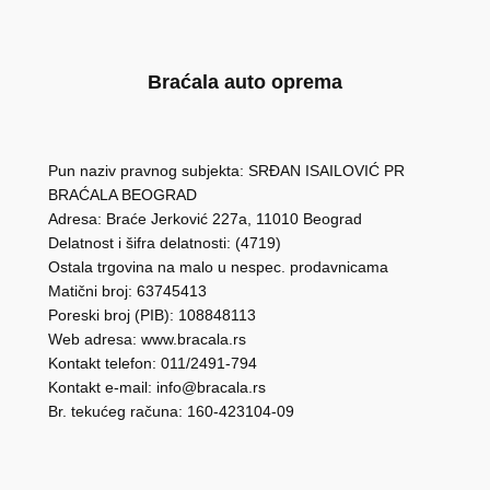
Braćala auto oprema
Pun naziv pravnog subjekta: SRĐAN ISAILOVIĆ PR
BRAĆALA BEOGRAD
Adresa: Braće Jerković 227a, 11010 Beograd
Delatnost i šifra delatnosti: (4719)
Ostala trgovina na malo u nespec. prodavnicama
Matični broj: 63745413
Poreski broj (PIB): 108848113
Web adresa: www.bracala.rs
Kontakt telefon: 011/2491-794
Kontakt e-mail: info@bracala.rs
Br. tekućeg računa: 160-423104-09