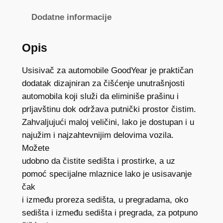
a
r
Dodatne informacije
u
s
Opis
i
s
Usisivač za automobile GoodYear je praktičan
i
dodatak dizajniran za čišćenje unutrašnjosti
v
automobila koji služi da eliminiše prašinu i
a
prljavštinu dok održava putnički prostor čistim.
č
Zahvaljujući maloj veličini, lako je dostupan i u
z
najužim i najzahtevnijim delovima vozila.
a
Možete
k
udobno da čistite sedišta i prostirke, a uz
o
pomoć specijalne mlaznice lako je usisavanje
l
čak
a
i između proreza sedišta, u pregradama, oko
1
sedišta i između sedišta i pregrada, za potpuno
2