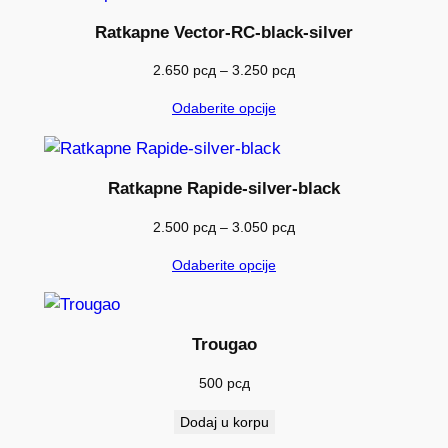
do
2.850 рсд
Ratkapne Vector-RC-black-silver
Raspon
2.650
рсд
–
3.250
рсд
cena:
Odaberite opcije
od
2.650 рсд
do
3.250 рсд
Ratkapne Rapide-silver-black
Raspon
2.500
рсд
–
3.050
рсд
cena:
Odaberite opcije
od
2.500 рсд
do
3.050 рсд
Trougao
500
рсд
Dodaj u korpu