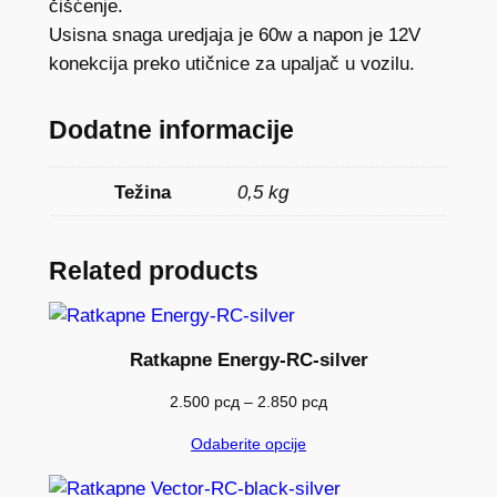
čišćenje.
V
Usisna snaga uredjaja je 60w a napon je 12V
6
konekcija preko utičnice za upaljač u vozilu.
0
W
Dodatne informacije
k
o
Težina
0,5 kg
l
i
č
Related products
i
n
a
Ratkapne Energy-RC-silver
Raspon
2.500
рсд
–
2.850
рсд
cena:
Odaberite opcije
od
2.500 рсд