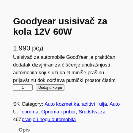
Goodyear usisivač za
kola 12V 60W
1.990
рсд
Usisivač za automobile GoodYear je praktičan
dodatak dizajniran za čišćenje unutrašnjosti
automobila koji služi da eliminiše prašinu i
prljavštinu dok održava putnički prostor čistim
G
Dodaj u korpu
o
o
SK
Category:
Auto kozmetika, aditivi i ulja
, 
Auto
d
U:
oprema
, 
Oprema i pribor
, 
Sredstva za
y
467
pranje i negu automobila
e
Opis