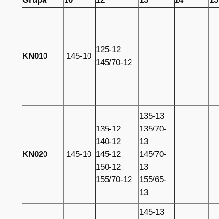
Grupa
10″
12″
13″
14″
15
o
l
i
č
125-12
i
KN010
145-10
145/70-12
n
a
135-13
135-12
135/70-
140-12
13
KN020
145-10
145-12
145/70-
150-12
13
155/70-12
155/65-
13
145-13