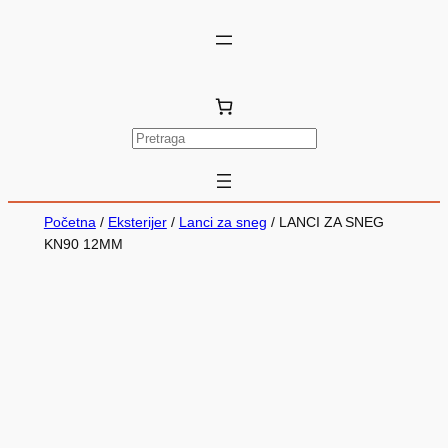
P
r
e
t
Početna
/
Eksterijer
/
Lanci za sneg
/ LANCI ZA SNEG
r
KN90 12MM
a
g
a