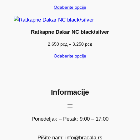
cena:
Odaberite opcije
od
2.650 рсд
do
3.250 рсд
Ratkapne Dakar NC black/silver
Raspon
2.650
рсд
–
3.250
рсд
cena:
Odaberite opcije
od
2.650 рсд
do
3.250 рсд
Informacije
Ponedeljak – Petak: 9:00 – 17:00
Pišite nam: info@bracala.rs