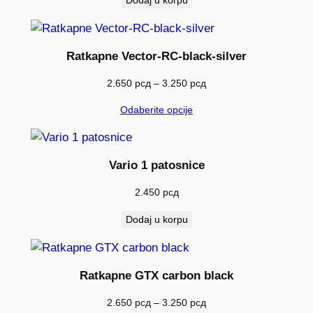
Ratkapne Vector-RC-black-silver
Raspon
2.650
рсд
–
3.250
рсд
cena:
Odaberite opcije
od
2.650 рсд
do
3.250 рсд
Vario 1 patosnice
2.450
рсд
Dodaj u korpu
Ratkapne GTX carbon black
Raspon
2.650
рсд
–
3.250
рсд