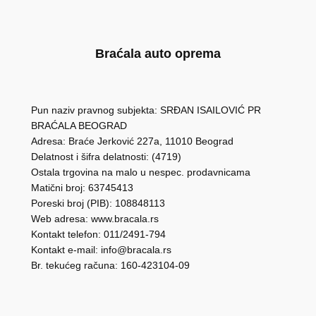
Braćala auto oprema
Pun naziv pravnog subjekta: SRĐAN ISAILOVIĆ PR
BRAĆALA BEOGRAD
Adresa: Braće Jerković 227a, 11010 Beograd
Delatnost i šifra delatnosti: (4719)
Ostala trgovina na malo u nespec. prodavnicama
Matični broj: 63745413
Poreski broj (PIB): 108848113
Web adresa: www.bracala.rs
Kontakt telefon: 011/2491-794
Kontakt e-mail: info@bracala.rs
Br. tekućeg računa: 160-423104-09