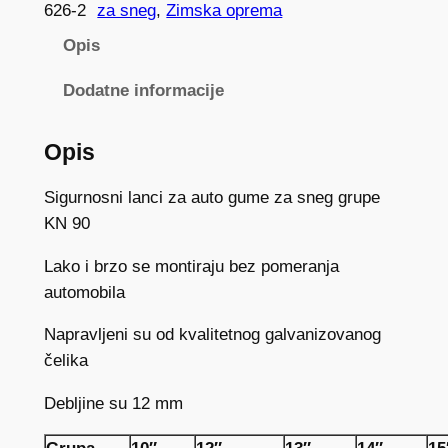
C
626-2
za sneg
, 
Zimska oprema
I
Opis
Z
A
Dodatne informacije
S
N
Opis
E
G
Sigurnosni lanci za auto gume za sneg grupe
K
KN 90
N
Lako i brzo se montiraju bez pomeranja
9
automobila
0
1
Napravljeni su od kvalitetnog galvanizovanog
2
čelika
M
M
Debljine su 12 mm
k