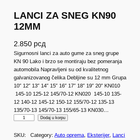
LANCI ZA SNEG KN90
12MM
2.850
рсд
Sigurnosni lanci za auto gume za sneg grupe
KN 90 Lako i brzo se montiraju bez pomeranja
automobila Napravljeni su od kvalitetnog
galvanizovanog čelika Debljine su 12 mm Grupa
10″ 12″ 13″ 14″ 15″ 16″ 17″ 18″ 19″ 20″ KN010
145-10 125-12 145/70-12 KN020 145-10 135-
12 140-12 145-12 150-12 155/70-12 135-13
135/70-13 145/70-13 155/65-13 KN030…
L
Dodaj u korpu
A
N
SKU:
Category:
Auto oprema
, 
Eksterijer
, 
Lanci