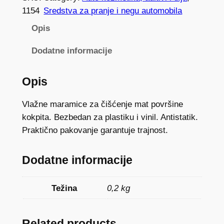
A
1154
Sredstva za pranje i negu automobila
M
Opis
I
C
Dodatne informacije
E
Z
Opis
A
Č
Vlažne maramice za čišćenje mat površine
I
kokpita. Bezbedan za plastiku i vinil. Antistatik.
Š
Praktično pakovanje garantuje trajnost.
Ć
E
Dodatne informacije
N
J
Težina
0,2 kg
E
K
O
Related products