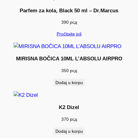
Parfem za kola, Black 50 ml – Dr.Marcus
390
рсд
Pročitajte još
MIRISNA BOČICA 10ML L’ABSOLU AIRPRO
350
рсд
Dodaj u korpu
K2 Dizel
370
рсд
Dodaj u korpu