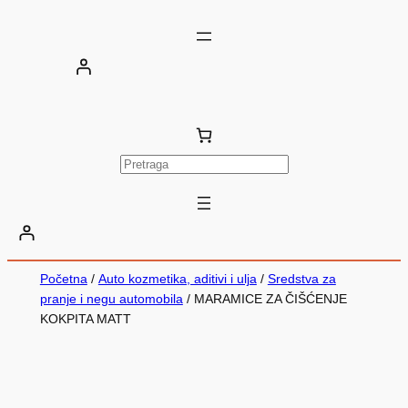
P
r
e
t
r
Početna
/
Auto kozmetika, aditivi i ulja
/
Sredstva za
a
pranje i negu automobila
/ MARAMICE ZA ČIŠĆENJE
g
KOKPITA MATT
a