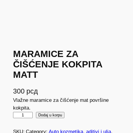
MARAMICE ZA
ČIŠĆENJE KOKPITA
MATT
300
рсд
Vlažne maramice za čišćenje mat površine
kokpita.
M
Dodaj u korpu
A
R
SKU:
Category:
Auto kozmetika, aditivi i ulja
, 