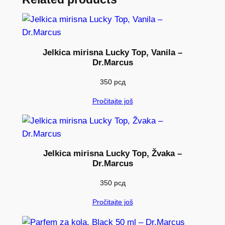
K
P
I
T
Jelkica mirisna Lucky Top, Vanila –
A
Dr.Marcus
M
350
рсд
A
T
Pročitajte još
T
k
o
l
Jelkica mirisna Lucky Top, Žvaka –
i
Dr.Marcus
č
350
рсд
i
n
Pročitajte još
a