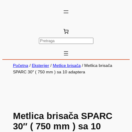
P
r
e
t
Početna
/
Eksterijer
/
Metlice brisača
/ Metlica brisača
r
SPARC 30″ ( 750 mm ) sa 10 adaptera
a
g
a
Metlica brisača SPARC
30″ ( 750 mm ) sa 10