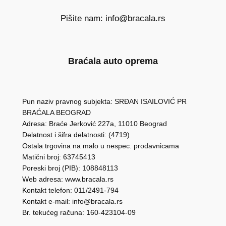
Pišite nam: info@bracala.rs
Braćala auto oprema
Pun naziv pravnog subjekta: SRĐAN ISAILOVIĆ PR
BRAĆALA BEOGRAD
Adresa: Braće Jerković 227a, 11010 Beograd
Delatnost i šifra delatnosti: (4719)
Ostala trgovina na malo u nespec. prodavnicama
Matični broj: 63745413
Poreski broj (PIB): 108848113
Web adresa: www.bracala.rs
Kontakt telefon: 011/2491-794
Kontakt e-mail: info@bracala.rs
Br. tekućeg računa: 160-423104-09