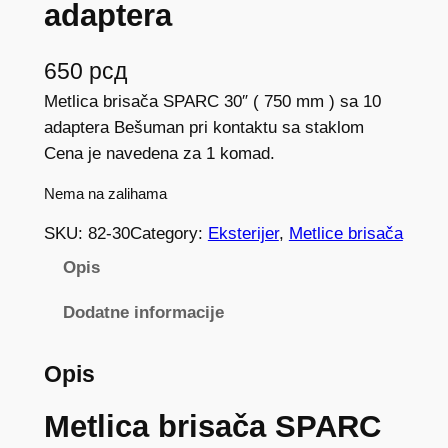
adaptera
650
рсд
Metlica brisača SPARC 30″ ( 750 mm ) sa 10
adaptera Bešuman pri kontaktu sa staklom
Cena je navedena za 1 komad.
Nema na zalihama
SKU:
82-30
Category:
Eksterijer
, 
Metlice brisača
Opis
Dodatne informacije
Opis
Metlica brisača SPARC