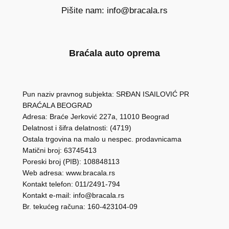
Pišite nam: info@bracala.rs
Braćala auto oprema
Pun naziv pravnog subjekta: SRĐAN ISAILOVIĆ PR
BRAĆALA BEOGRAD
Adresa: Braće Jerković 227a, 11010 Beograd
Delatnost i šifra delatnosti: (4719)
Ostala trgovina na malo u nespec. prodavnicama
Matični broj: 63745413
Poreski broj (PIB): 108848113
Web adresa: www.bracala.rs
Kontakt telefon: 011/2491-794
Kontakt e-mail: info@bracala.rs
Br. tekućeg računa: 160-423104-09