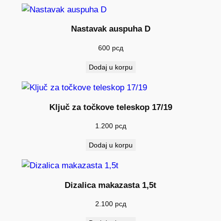
Nastavak auspuha D
600
рсд
Dodaj u korpu
Ključ za točkove teleskop 17/19
1.200
рсд
Dodaj u korpu
Dizalica makazasta 1,5t
2.100
рсд