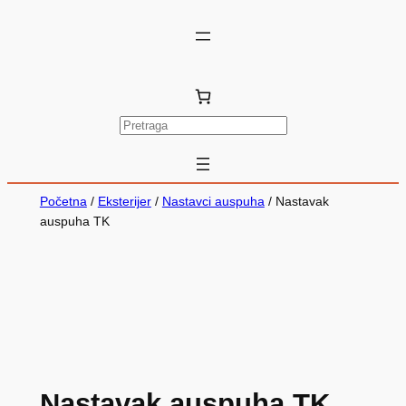
P
r
e
t
Početna
/
Eksterijer
/
Nastavci auspuha
/ Nastavak
r
auspuha TK
a
g
a
Nastavak auspuha TK