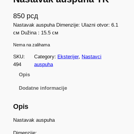
850
рсд
Nastavak auspuha Dimenzije: Ulazni otvor: 6.1
см Dužina : 15.5 см
Nema na zalihama
SKU:
Category:
Eksterijer
, 
Nastavci
494
auspuha
Opis
Dodatne informacije
Opis
Nastavak auspuha
Dimenzije: