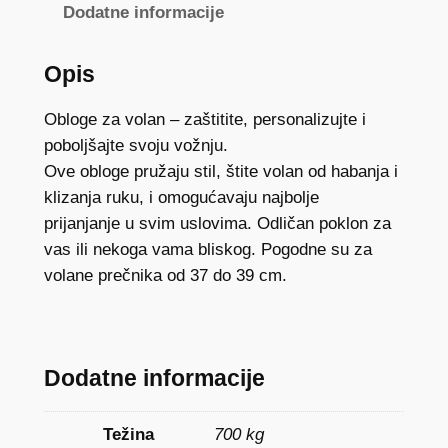
a
Dodatne informacije
v
o
Opis
l
a
Obloge za volan – zaštitite, personalizujte i
n
poboljšajte svoju vožnju.
a
Ove obloge pružaju stil, štite volan od habanja i
C
klizanja ruku, i omogućavaju najbolje
i
prijanjanje u svim uslovima. Odličan poklon za
r
vas ili nekoga vama bliskog. Pogodne su za
k
volane prečnika od 37 do 39 cm.
o
n
0
3
Dodatne informacije
3
k
Težina
700 kg