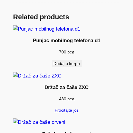
o
l
i
Related products
č
i
n
Punjac mobilnog telefona d1
a
700
рсд
Dodaj u korpu
Držač za čaše ZXC
480
рсд
Pročitajte još