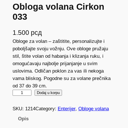
Obloga volana Cirkon
033
1.500
рсд
Obloge za volan – zaštitite, personalizujte i
poboljšajte svoju vožnju. Ove obloge pružaju
stil, štite volan od habanja i klizanja ruku, i
omogućavaju najbolje prijanjanje u svim
uslovima. Odličan poklon za vas ili nekoga
vama bliskog. Pogodne su za volane prečnika
od 37 do 39 cm.
O
Dodaj u korpu
b
l
SKU:
1214
Category:
Enterijer
, 
Obloge volana
o
Opis
g