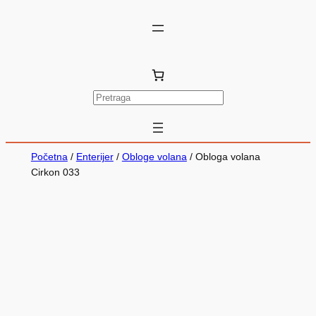
P
r
e
t
Početna
/
Enterijer
/
Obloge volana
/ Obloga volana
r
Cirkon 033
a
g
a