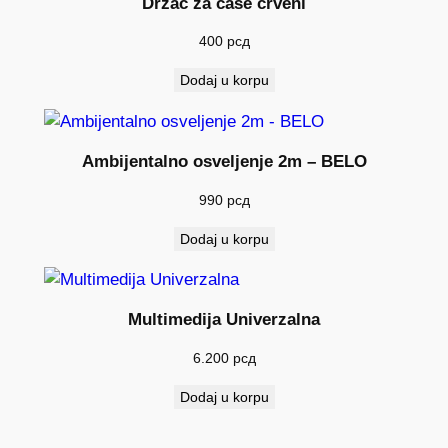
Držač za čaše crveni
400
рсд
Dodaj u korpu
Ambijentalno osveljenje 2m – BELO
990
рсд
Dodaj u korpu
Multimedija Univerzalna
6.200
рсд
Dodaj u korpu