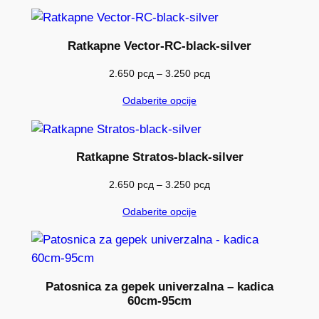
Ratkapne Vector-RC-black-silver
Raspon
2.650
рсд
–
3.250
рсд
cena:
Odaberite opcije
od
2.650 рсд
do
3.250 рсд
Ratkapne Stratos-black-silver
Raspon
2.650
рсд
–
3.250
рсд
cena:
Odaberite opcije
od
2.650 рсд
do
3.250 рсд
Patosnica za gepek univerzalna – kadica
60cm-95cm