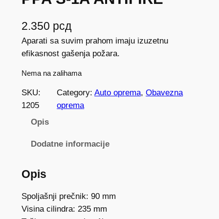
2.350
рсд
Aparati sa suvim prahom imaju izuzetnu
efikasnost gašenja požara.
Nema na zalihama
SKU:
Category:
Auto oprema
, 
Obavezna
1205
oprema
Opis
Dodatne informacije
Opis
Spoljašnji prečnik: 90 mm
Visina cilindra: 235 mm