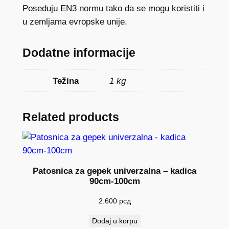
Poseduju EN3 normu tako da se mogu koristiti i
u zemljama evropske unije.
Dodatne informacije
Težina
1 kg
Related products
Patosnica za gepek univerzalna – kadica
90cm-100cm
2.600
рсд
Dodaj u korpu