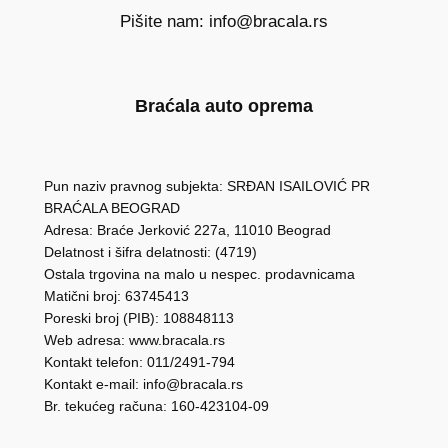
Pišite nam: info@bracala.rs
Braćala auto oprema
Pun naziv pravnog subjekta: SRĐAN ISAILOVIĆ PR
BRAĆALA BEOGRAD
Adresa: Braće Jerković 227a, 11010 Beograd
Delatnost i šifra delatnosti: (4719)
Ostala trgovina na malo u nespec. prodavnicama
Matični broj: 63745413
Poreski broj (PIB): 108848113
Web adresa: www.bracala.rs
Kontakt telefon: 011/2491-794
Kontakt e-mail: info@bracala.rs
Br. tekućeg računa: 160-423104-09