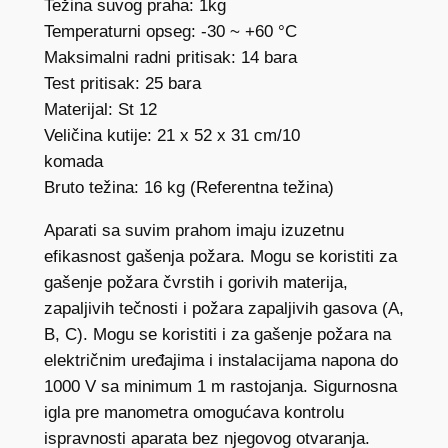
Težina suvog praha: 1kg
Temperaturni opseg: -30 ~ +60 °C
Maksimalni radni pritisak: 14 bara
Test pritisak: 25 bara
Materijal: St 12
Veličina kutije: 21 x 52 x 31 cm/10
komada
Bruto težina: 16 kg (Referentna težina)
Aparati sa suvim prahom imaju izuzetnu
efikasnost gašenja požara. Mogu se koristiti za
gašenje požara čvrstih i gorivih materija,
zapaljivih tečnosti i požara zapaljivih gasova (A,
B, C). Mogu se koristiti i za gašenje požara na
električnim uređajima i instalacijama napona do
1000 V sa minimum 1 m rastojanja. Sigurnosna
igla pre manometra omogućava kontrolu
ispravnosti aparata bez njegovog otvaranja.