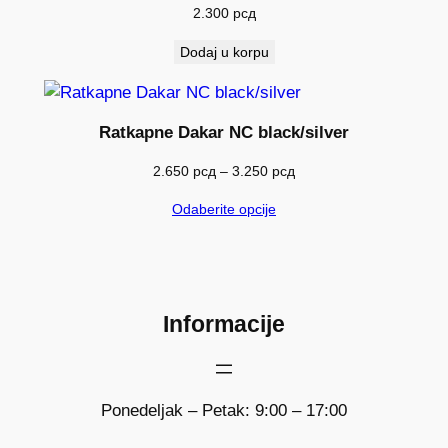
2.300
рсд
Dodaj u korpu
Ratkapne Dakar NC black/silver
Raspon
2.650
рсд
–
3.250
рсд
cena:
Odaberite opcije
od
2.650 рсд
do
3.250 рсд
Informacije
Ponedeljak – Petak: 9:00 – 17:00