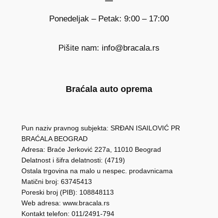
Ponedeljak – Petak: 9:00 – 17:00
Pišite nam: info@bracala.rs
Braćala auto oprema
Pun naziv pravnog subjekta: SRĐAN ISAILOVIĆ PR
BRAĆALA BEOGRAD
Adresa: Braće Jerković 227a, 11010 Beograd
Delatnost i šifra delatnosti: (4719)
Ostala trgovina na malo u nespec. prodavnicama
Matični broj: 63745413
Poreski broj (PIB): 108848113
Web adresa: www.bracala.rs
Kontakt telefon: 011/2491-794