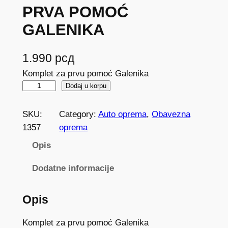
PRVA POMOĆ
GALENIKA
1.990
рсд
Komplet za prvu pomoć Galenika
P
Dodaj u korpu
R
V
SKU:
Category:
Auto oprema
, 
Obavezna
A
1357
oprema
P
Opis
O
M
Dodatne informacije
O
Ć
Opis
G
A
Komplet za prvu pomoć Galenika