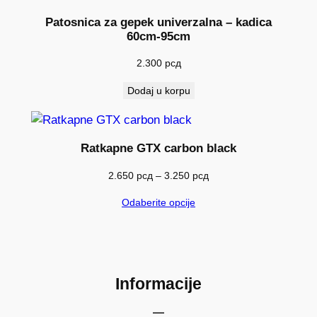
Patosnica za gepek univerzalna – kadica
60cm-95cm
2.300
рсд
Dodaj u korpu
Ratkapne GTX carbon black
Raspon
2.650
рсд
–
3.250
рсд
cena:
Odaberite opcije
od
2.650 рсд
do
3.250 рсд
Informacije