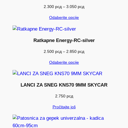
Raspon
2.300
рсд
–
3.050
рсд
cena:
Odaberite opcije
od
2.300 рсд
do
3.050 рсд
Ratkapne Energy-RC-silver
Raspon
2.500
рсд
–
2.850
рсд
cena:
Odaberite opcije
od
2.500 рсд
do
2.850 рсд
LANCI ZA SNEG KNS70 9MM SKYCAR
2.750
рсд
Pročitajte još