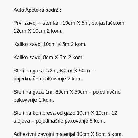
L
Auto Apoteka sadrži:
E
N
Prvi zavoj – sterilan, 10cm X 5m, sa jastučetom
I
12cm X 10cm 2 kom.
K
A
Kaliko zavoj 10cm X 5m 2 kom.
k
Kaliko zavoj 8cm X 5m 2 kom.
o
l
Sterilna gaza 1/2m, 80cm X 50cm –
i
pojedinačno pakovanje 2 kom.
č
i
Sterilna gaza 1m, 80cm X 50cm – pojedinačno
n
pakovanje 1 kom.
a
Sterilna kompresa od gaze 10cm X 10cm, 12
slojeva – pojedinačno pakovanje 5 kom.
Adhezivni zavojni materijal 10cm X 8cm 5 kom.