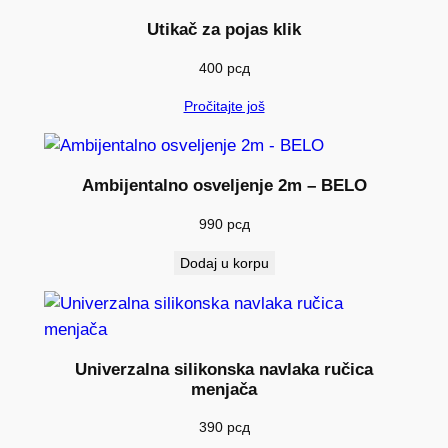
n
Utikač za pojas klik
a
400
рсд
Pročitajte još
Ambijentalno osveljenje 2m – BELO
990
рсд
Dodaj u korpu
Univerzalna silikonska navlaka ručica
menjača
390
рсд