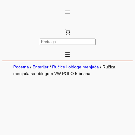
P
r
e
t
Početna
/
Enterijer
/
Ručice i obloge menjača
/ Ručica
r
menjača sa oblogom VW POLO 5 brzina
a
g
a