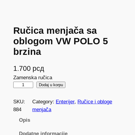
Ručica menjača sa
oblogom VW POLO 5
brzina
1.700
рсд
Zamenska ručica
R
Dodaj u korpu
u
č
SKU:
Category:
Enterijer
, 
Ručice i obloge
i
884
menjača
c
Opis
a
m
Dodatne informacije