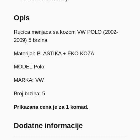
e
n
Opis
j
a
Rucica menjaca sa kozom VW POLO (2002-
č
2009) 5 brzina
a
Materijal: PLASTIKA + EKO KOŽA
s
a
MODEL:Polo
o
b
MARKA: VW
l
Broj brzina: 5
o
g
Prikazana cena je za 1 komad.
o
m
Dodatne informacije
V
W