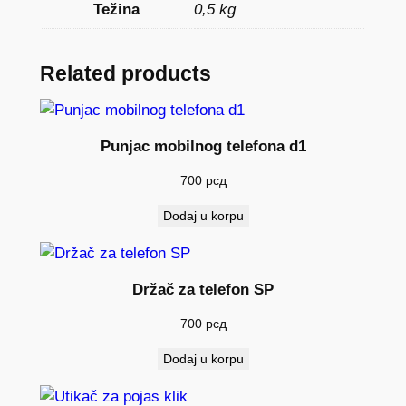
P
Težina
0,5 kg
O
L
Related products
O
5
b
Punjac mobilnog telefona d1
r
z
700
рсд
i
Dodaj u korpu
n
a
k
Držač za telefon SP
o
l
700
рсд
i
Dodaj u korpu
č
i