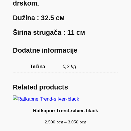
drskom.
k
o
Dužina : 32.5 см
l
i
Širina strugača : 11 см
č
i
Dodatne informacije
n
a
Težina
0,2 kg
Related products
Ratkapne Trend-silver-black
Raspon
2.500
рсд
–
3.050
рсд
cena: