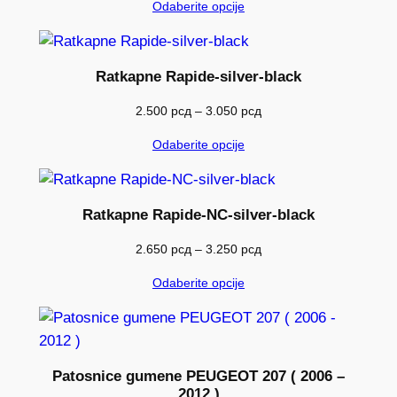
Odaberite opcije
od
2.500 рсд
do
3.050 рсд
Ratkapne Rapide-silver-black
Raspon
2.500
рсд
–
3.050
рсд
cena:
Odaberite opcije
od
2.500 рсд
do
3.050 рсд
Ratkapne Rapide-NC-silver-black
Raspon
2.650
рсд
–
3.250
рсд
cena:
Odaberite opcije
od
2.650 рсд
do
3.250 рсд
Patosnice gumene PEUGEOT 207 ( 2006 –
2012 )