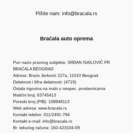
Pišite nam: info@bracala.rs
Braćala auto oprema
Pun naziv pravnog subjekta: SRĐAN ISAILOVIĆ PR
BRAĆALA BEOGRAD
Adresa: Braće Jerković 227a, 11010 Beograd
Delatnost i šifra delatnosti: (4719)
Ostala trgovina na malo u nespec. prodavnicama
Matični broj: 63745413
Poreski broj (PIB): 108848113
Web adresa: www.bracala.rs
Kontakt telefon: 011/2491-794
Kontakt e-mail: info@bracala.rs
Br. tekućeg računa: 160-423104-09