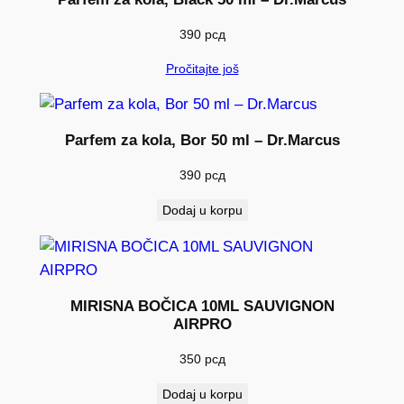
390
рсд
Pročitajte još
Parfem za kola, Bor 50 ml – Dr.Marcus
390
рсд
Dodaj u korpu
MIRISNA BOČICA 10ML SAUVIGNON
AIRPRO
350
рсд
Dodaj u korpu