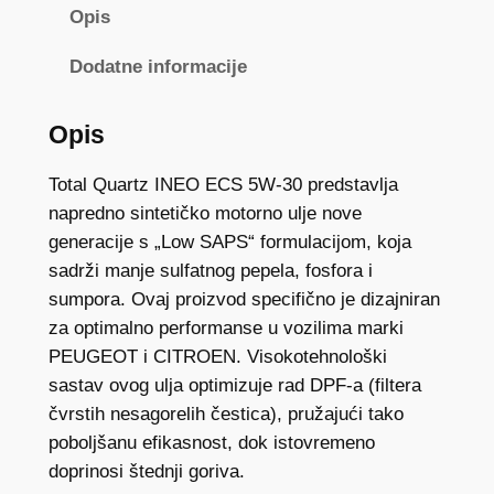
T
Opis
O
T
Dodatne informacije
A
L
Opis
Q
U
Total Quartz INEO ECS 5W-30 predstavlja
A
napredno sintetičko motorno ulje nove
R
generacije s „Low SAPS“ formulacijom, koja
T
sadrži manje sulfatnog pepela, fosfora i
Z
sumpora. Ovaj proizvod specifično je dizajniran
I
za optimalno performanse u vozilima marki
N
PEUGEOT i CITROEN. Visokotehnološki
E
sastav ovog ulja optimizuje rad DPF-a (filtera
O
čvrstih nesagorelih čestica), pružajući tako
E
poboljšanu efikasnost, dok istovremeno
C
doprinosi štednji goriva.
S