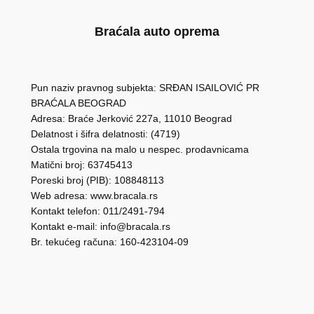
Braćala auto oprema
Pun naziv pravnog subjekta: SRĐAN ISAILOVIĆ PR
BRAĆALA BEOGRAD
Adresa: Braće Jerković 227a, 11010 Beograd
Delatnost i šifra delatnosti: (4719)
Ostala trgovina na malo u nespec. prodavnicama
Matični broj: 63745413
Poreski broj (PIB): 108848113
Web adresa: www.bracala.rs
Kontakt telefon: 011/2491-794
Kontakt e-mail: info@bracala.rs
Br. tekućeg računa: 160-423104-09