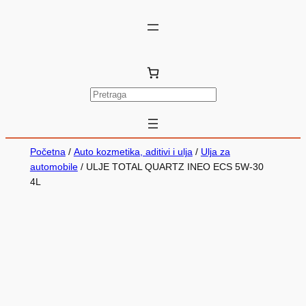
P
r
e
t
Početna
/
Auto kozmetika, aditivi i ulja
/
Ulja za
r
automobile
/ ULJE TOTAL QUARTZ INEO ECS 5W-30
4L
a
g
a