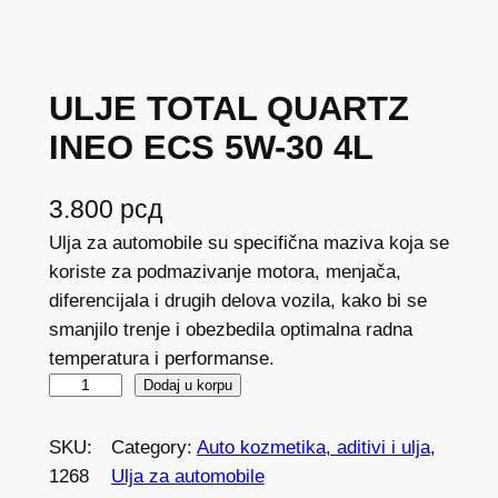
ULJE TOTAL QUARTZ
INEO ECS 5W-30 4L
3.800
рсд
Ulja za automobile su specifična maziva koja se
koriste za podmazivanje motora, menjača,
diferencijala i drugih delova vozila, kako bi se
smanjilo trenje i obezbedila optimalna radna
temperatura i performanse.
U
Dodaj u korpu
L
J
SKU:
Category:
Auto kozmetika, aditivi i ulja
, 
E
1268
Ulja za automobile