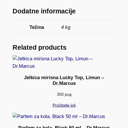
5
Dodatne informacije
W
-
Težina
4 kg
3
0
4
Related products
L
k
o
l
Jelkica mirisna Lucky Top, Limun –
i
Dr.Marcus
č
350
рсд
i
n
Pročitajte još
a
Parfem za kola, Black 50 ml – Dr.Marcus