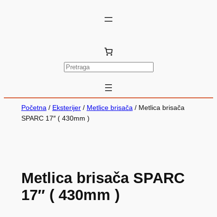
P
r
e
t
Početna
/
Eksterijer
/
Metlice brisača
/ Metlica brisača
r
SPARC 17″ ( 430mm )
a
g
a
Metlica brisača SPARC
17″ ( 430mm )