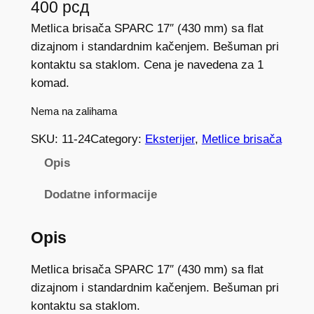
400
рсд
Metlica brisača SPARC 17″ (430 mm) sa flat
dizajnom i standardnim kačenjem. Bešuman pri
kontaktu sa staklom. Cena je navedena za 1
komad.
Nema na zalihama
SKU:
11-24
Category:
Eksterijer
, 
Metlice brisača
Opis
Dodatne informacije
Opis
Metlica brisača SPARC 17″ (430 mm) sa flat
dizajnom i standardnim kačenjem. Bešuman pri
kontaktu sa staklom.