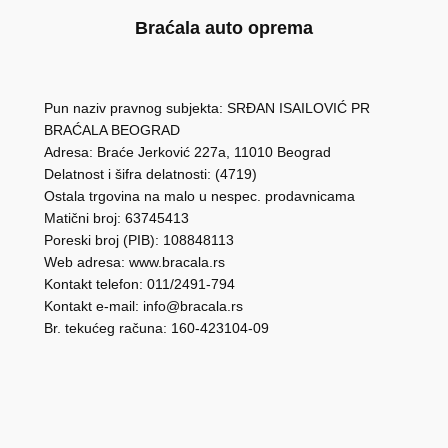
Braćala auto oprema
Pun naziv pravnog subjekta: SRĐAN ISAILOVIĆ PR
BRAĆALA BEOGRAD
Adresa: Braće Jerković 227a, 11010 Beograd
Delatnost i šifra delatnosti: (4719)
Ostala trgovina na malo u nespec. prodavnicama
Matični broj: 63745413
Poreski broj (PIB): 108848113
Web adresa: www.bracala.rs
Kontakt telefon: 011/2491-794
Kontakt e-mail: info@bracala.rs
Br. tekućeg računa: 160-423104-09