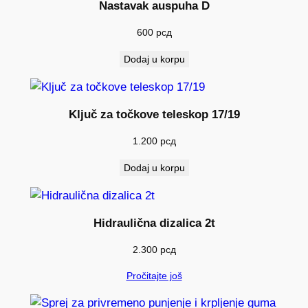
Nastavak auspuha D
600
рсд
Dodaj u korpu
Ključ za točkove teleskop 17/19
1.200
рсд
Dodaj u korpu
Hidraulična dizalica 2t
2.300
рсд
Pročitajte još