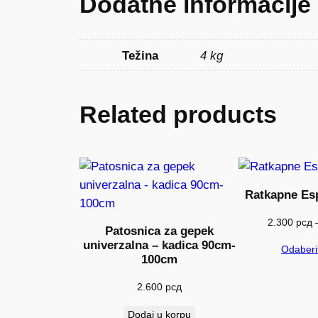
Dodatne informacije
Težina
4 kg
Related products
Ratkapne Esp
2.300
рсд
Patosnica za gepek
univerzalna – kadica 90cm-
Odaberit
100cm
2.600
рсд
Dodaj u korpu