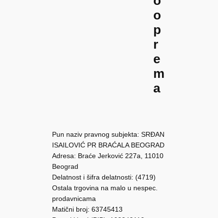
o
o
p
r
e
m
a
Pun naziv pravnog subjekta: SRĐAN
ISAILOVIĆ PR BRAĆALA BEOGRAD
Adresa: Braće Jerković 227a, 11010
Beograd
Delatnost i šifra delatnosti: (4719)
Ostala trgovina na malo u nespec.
prodavnicama
Matični broj: 63745413