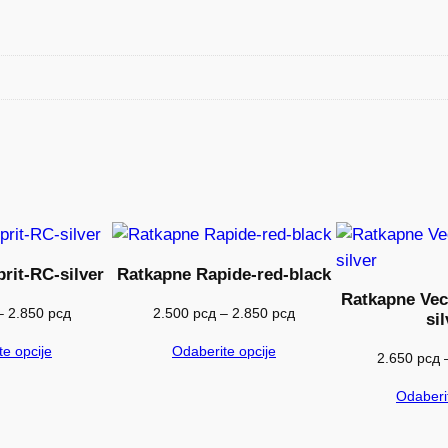
rit-RC-silver
Ratkapne Rapide-red-black
Ratkapne Vec
Raspon
Raspon
–
2.850
рсд
2.500
рсд
–
2.850
рсд
sil
cena:
cena:
e opcije
Odaberite opcije
od
od
2.650
рсд
2.300 рсд
2.500 рсд
Odaberit
do
do
2.850 рсд
2.850 рсд