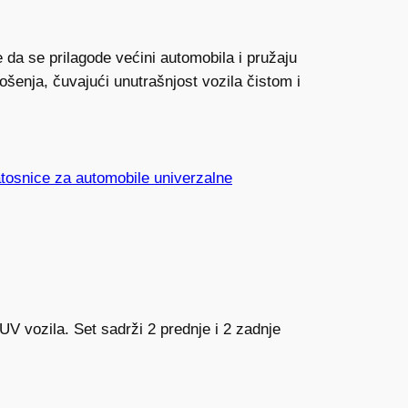
 da se prilagode većini automobila i pružaju
trošenja, čuvajući unutrašnjost vozila čistom i
tosnice za automobile univerzalne
V vozila. Set sadrži 2 prednje i 2 zadnje