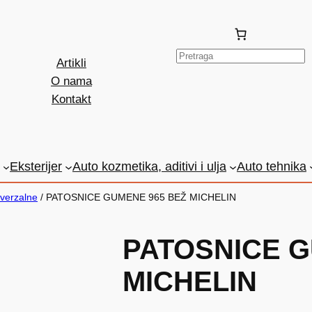
P
Artikli
r
O nama
e
Kontakt
t
r
a
g
Eksterijer
Auto kozmetika, aditivi i ulja
Auto tehnika
a
iverzalne
/ PATOSNICE GUMENE 965 BEŽ MICHELIN
PATOSNICE G
MICHELIN