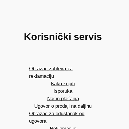
3.250 рсд
Korisnički servis
Obrazac zahteva za
reklamaciju
Kako kupiti
Isporuka
Način plaćanja
Ugovor o prodaji na daljinu
Obrazac za odustanak od
ugovora
Reklamacije