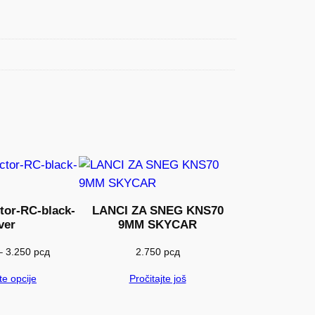
tor-RC-black-
LANCI ZA SNEG KNS70
ver
9MM SKYCAR
Raspon
–
3.250
рсд
2.750
рсд
cena:
e opcije
Pročitajte još
od
2.650 рсд
do