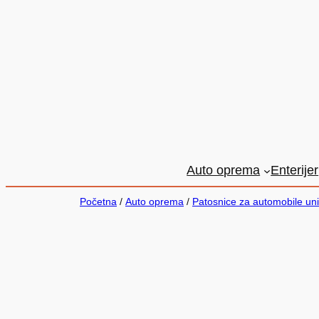
Auto oprema
Enterijer
Početna
/
Auto oprema
/
Patosnice za automobile un