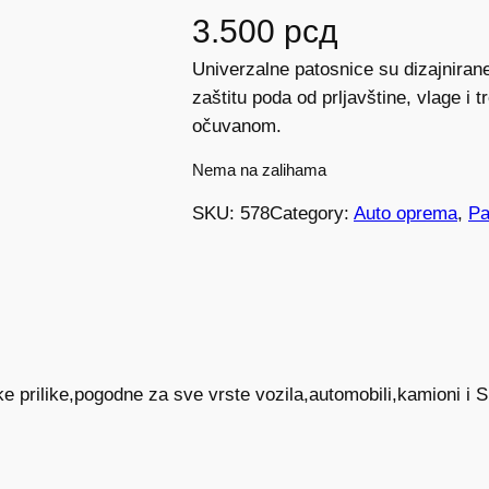
3.500
рсд
Univerzalne patosnice su dizajnirane
zaštitu poda od prljavštine, vlage i 
očuvanom.
Nema na zalihama
SKU:
578
Category:
Auto oprema
, 
Pa
 prilike,pogodne za sve vrste vozila,automobili,kamioni i SU